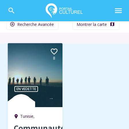
menu
search
Recherche Avancée
Montrer la carte
add_circle_outline
map
favorite_border
8
EN VEDETTE
→
Tunisie,
room
Communauté