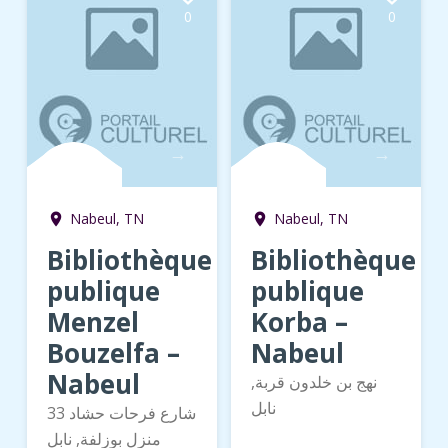
0
0
→
→
Nabeul, TN
Nabeul, TN
room
room
Bibliothèque
Bibliothèque
publique
publique
Menzel
Korba –
Bouzelfa –
Nabeul
Nabeul
نهج بن خلدون قربة,
نابل
33 شارع فرحات حشاد
منزل بوزلفة, نابل