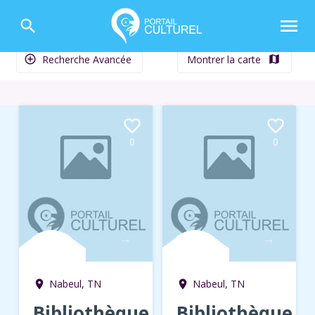
menu
search
Recherche Avancée
Montrer la carte
add_circle_outline
map
favorite_border
favorite_border
0
0
→
→
Nabeul, TN
Nabeul, TN
room
room
Bibliothèque
Bibliothèque