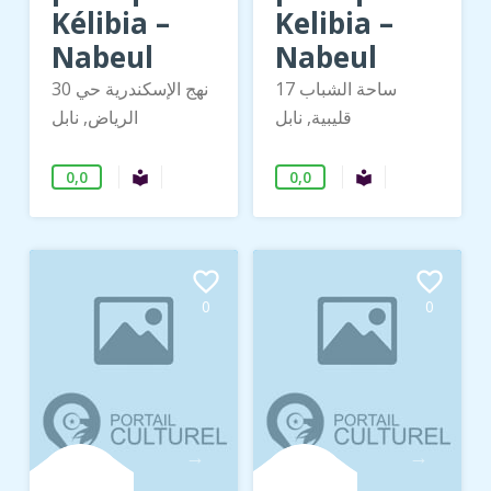
Kélibia –
Kelibia –
Nabeul
Nabeul
17 ساحة الشباب
30 نهج الإسكندرية حي
قليبية, نابل
الرياض, نابل
0,0
0,0
Bibliothèque publique
Bibliothèque 
local_library
local_library
favorite_border
favorite_border
0
0
→
→