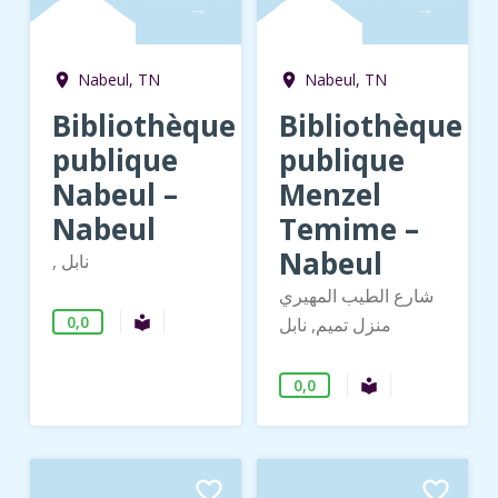
→
→
Nabeul, TN
Nabeul, TN
room
room
Bibliothèque
Bibliothèque
publique
publique
Nabeul –
Menzel
Nabeul
Temime –
Nabeul
, نابل
شارع الطيب المهيري
0,0
Bibliothèque publique
local_library
منزل تميم, نابل
0,0
Bibliothèque 
local_library
favorite_border
favorite_border