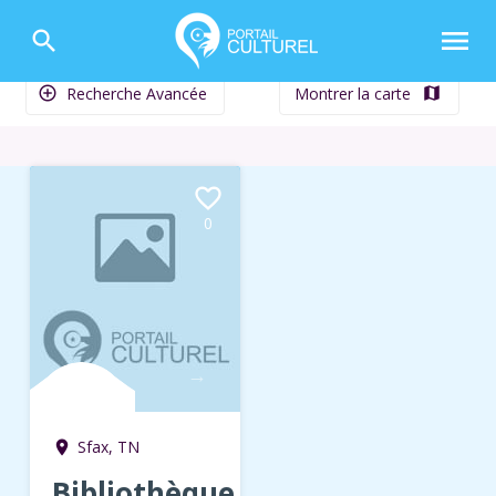
menu
search
Recherche Avancée
Montrer la carte
add_circle_outline
map
favorite_border
0
→
Sfax, TN
room
Bibliothèque