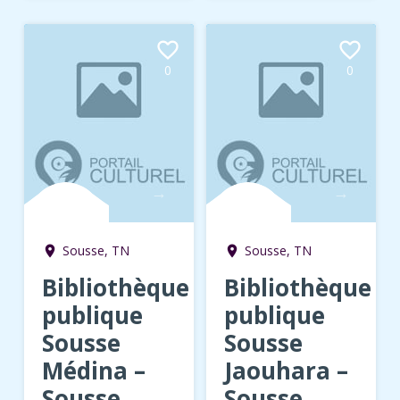
favorite_border
favorite_border
0
0
→
→
Sousse, TN
Sousse, TN
room
room
Bibliothèque
Bibliothèque
publique
publique
Sousse
Sousse
Médina –
Jaouhara –
Sousse
Sousse