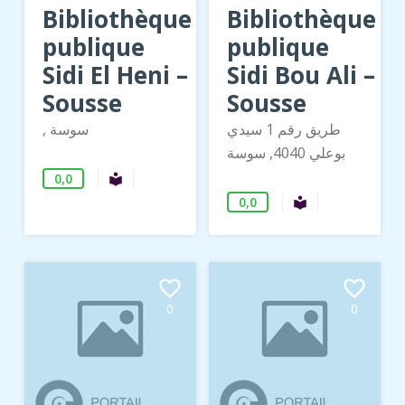
Bibliothèque
Bibliothèque
publique
publique
Sidi El Heni –
Sidi Bou Ali –
Sousse
Sousse
طريق رقم 1 سيدي
, سوسة
بوعلي 4040, سوسة
0,0
Bibliothèque publique
local_library
0,0
Bibliothèque 
local_library
favorite_border
favorite_border
0
0