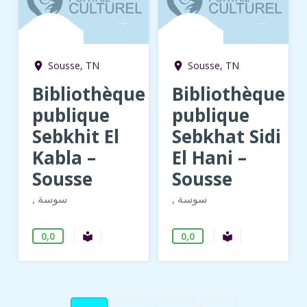
→
→
Sousse, TN
Sousse, TN
room
room
Bibliothèque
Bibliothèque
publique
publique
Sebkhit El
Sebkhat Sidi
Kabla –
El Hani –
Sousse
Sousse
, سوسة
, سوسة
0,0
0,0
Bibliothèque publique
Bibliothèque 
local_library
local_library