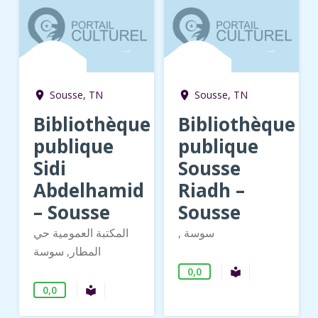
→
→
Sousse, TN
Sousse, TN
room
room
Bibliothèque
Bibliothèque
publique
publique
Sidi
Sousse
Abdelhamid
Riadh –
– Sousse
Sousse
, سوسة
المكتبة العمومية حي
المطار, سوسة
0,0
Bibliothèque 
local_library
0,0
Bibliothèque publique
local_library