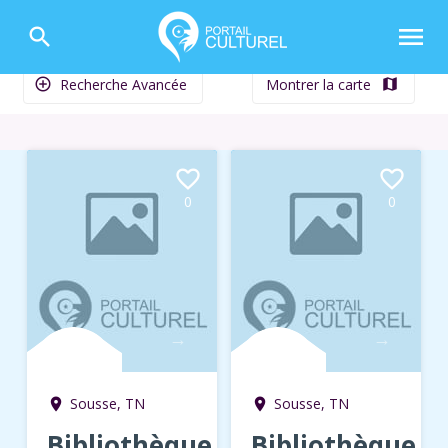
menu
search
Recherche Avancée
Montrer la carte
add_circle_outline
map
favorite_border
favorite_border
0
0
→
→
Sousse, TN
Sousse, TN
room
room
Bibliothèque
Bibliothèque