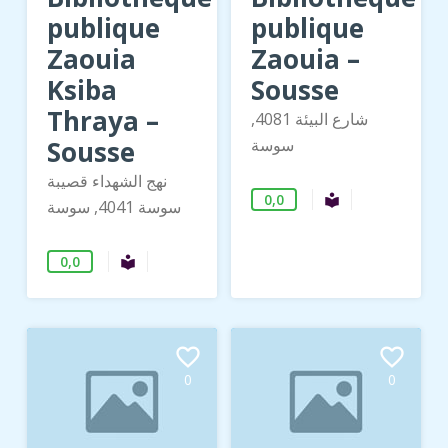
publique
publique
Zaouia
Zaouia –
Ksiba
Sousse
Thraya –
شارع البيئة 4081,
Sousse
سوسة
نهج الشهداء قصيبة
0,0
Bibliothèque 
local_library
سوسة 4041, سوسة
0,0
Bibliothèque publique
local_library
favorite_border
favorite_border
0
0