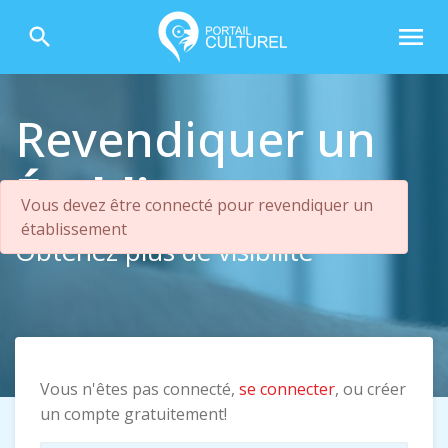
menu
search
Revendiquer un
Établissement
Vous devez être connecté pour revendiquer un
établissement
Obtenez plus de visibilité
Vous n'êtes pas connecté,
se connecter
, ou créer
un compte gratuitement!