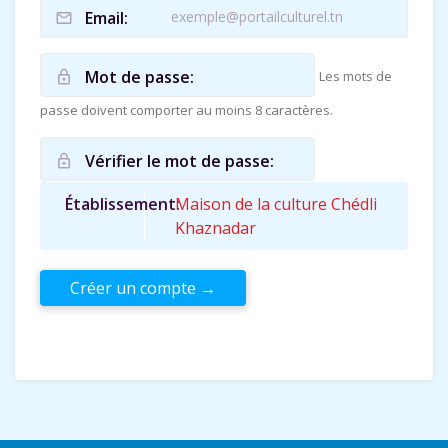
Email:
mail_outline
Mot de passe:
Les mots de
lock_outline
passe doivent comporter au moins 8 caractères.
Vérifier le mot de passe:
lock_outline
Établissement
Maison de la culture Chédli
Khaznadar