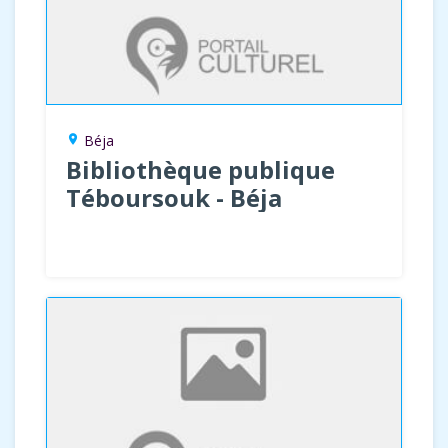
Béja
location_on
Bibliothèque publique
Téboursouk - Béja