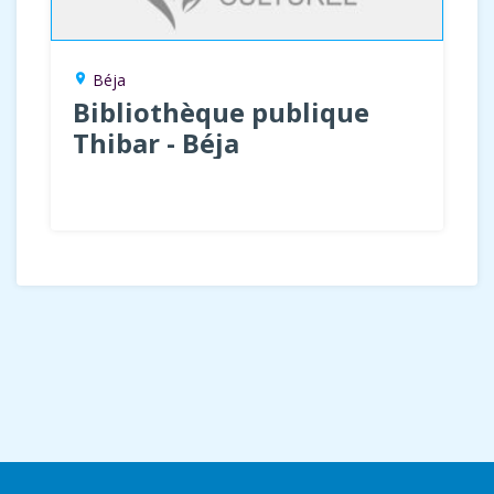
Béja
location_on
Bibliothèque publique
Thibar - Béja