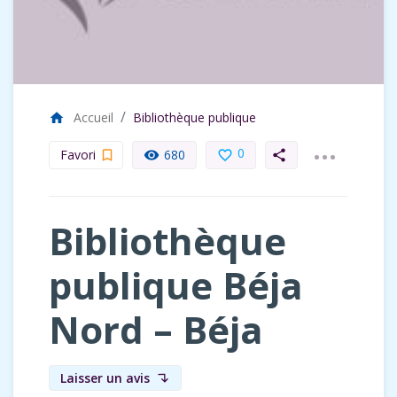
Accueil
Bibliothèque publique
home
...
0
Favori
680
bookmark_border
remove_red_eye
favorite_border
share
Bibliothèque
publique Béja
Nord – Béja
Laisser un avis
subdirectory_arrow_left