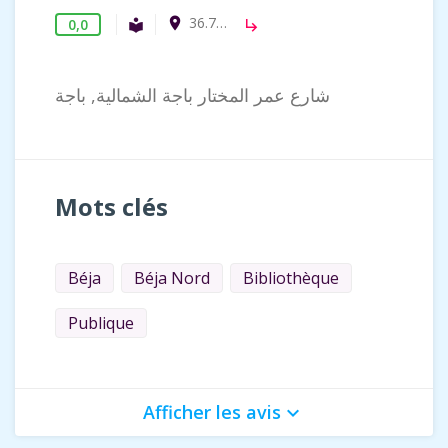
36.737827, 9.170582
room
0,0
Bibliothèque publique
local_library
subdirectory_arrow_right
شارع عمر المختار باجة الشمالية, باجة
Mots clés
Béja
Béja Nord
Bibliothèque
Publique
Afficher les avis
keyboard_arrow_down