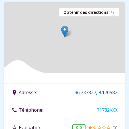
Obtenir des directions
subdirectory_arrow_right
Adresse:
36.737827, 9.170582
place
Téléphone:
71782XXX
phone
Évaluation:
star_border
0,0
(0)
star
star_border
star_border
star_border
star_border