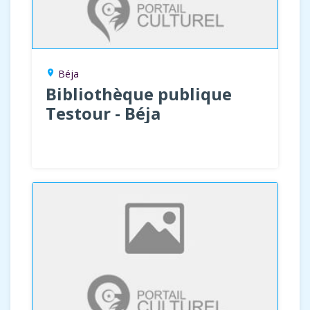
Béja
location_on
Bibliothèque publique
Testour - Béja