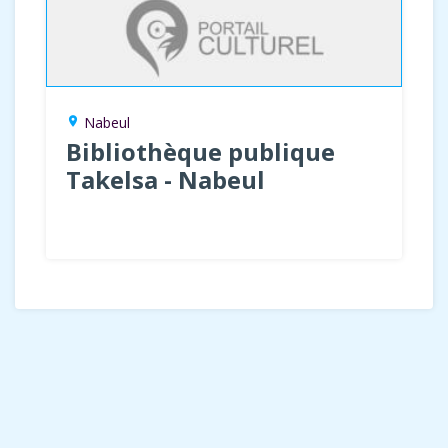
Nabeul
location_on
Bibliothèque publique
Takelsa - Nabeul