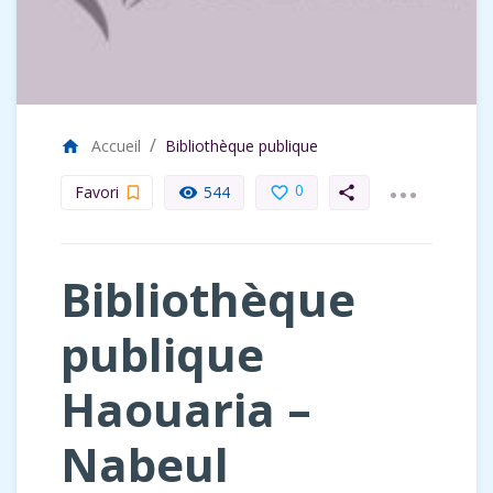
Accueil
Bibliothèque publique
home
...
0
Favori
544
bookmark_border
remove_red_eye
favorite_border
share
Bibliothèque
publique
Haouaria –
Nabeul