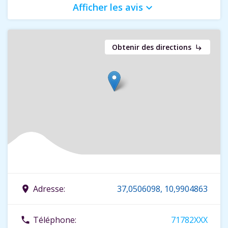
Afficher les avis
keyboard_arrow_down
Obtenir des directions
subdirectory_arrow_right
Adresse:
37,0506098, 10,9904863
place
Téléphone:
71782XXX
phone