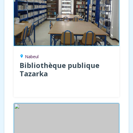
Nabeul
location_on
Bibliothèque publique
Tazarka