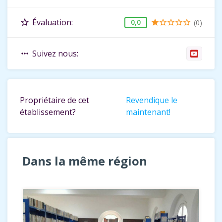
Évaluation:
star_border
0,0
(0)
star
star_border
star_border
star_border
star_border
Suivez nous:
more_horiz
Propriétaire de cet
Revendique le
établissement?
maintenant!
Dans la même région