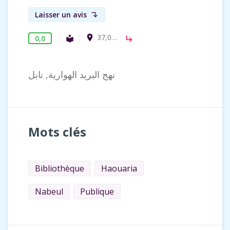
Laisser un avis
subdirectory_arrow_left
37,0506098, 10,9904863
room
0,0
Bibliothèque publique
local_library
subdirectory_arrow_right
نهج البريد الهوارية, نابل
Mots clés
Bibliothèque
Haouaria
Nabeul
Publique