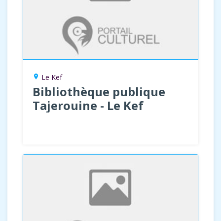
Le Kef
location_on
Bibliothèque publique
Tajerouine - Le Kef