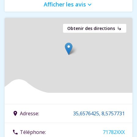
Afficher les avis
keyboard_arrow_down
Obtenir des directions
subdirectory_arrow_right
Adresse:
35,6576425, 8,5757731
place
Téléphone:
71782XXX
phone