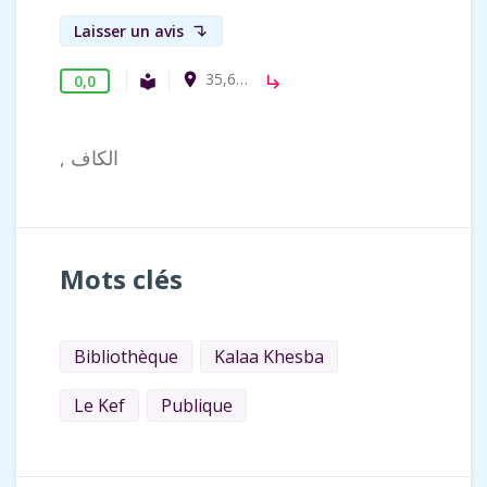
Laisser un avis
subdirectory_arrow_left
35,6576425, 8,5757731
room
0,0
Bibliothèque publique
local_library
subdirectory_arrow_right
, الكاف
Mots clés
Bibliothèque
Kalaa Khesba
Le Kef
Publique