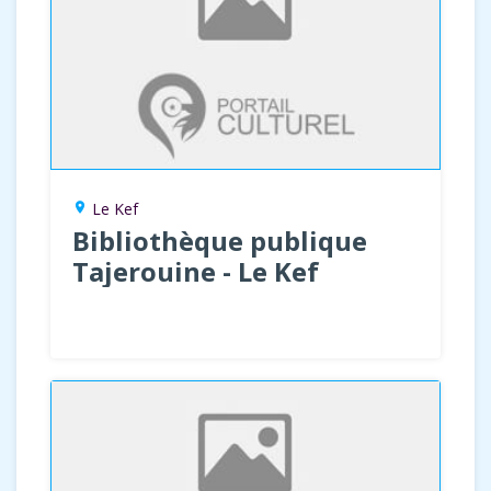
Le Kef
location_on
Bibliothèque publique
Tajerouine - Le Kef