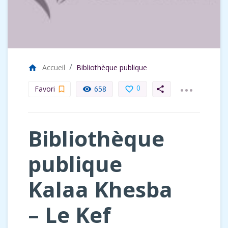
Accueil
Bibliothèque publique
home
...
0
Favori
658
bookmark_border
remove_red_eye
favorite_border
share
Bibliothèque
publique
Kalaa Khesba
– Le Kef