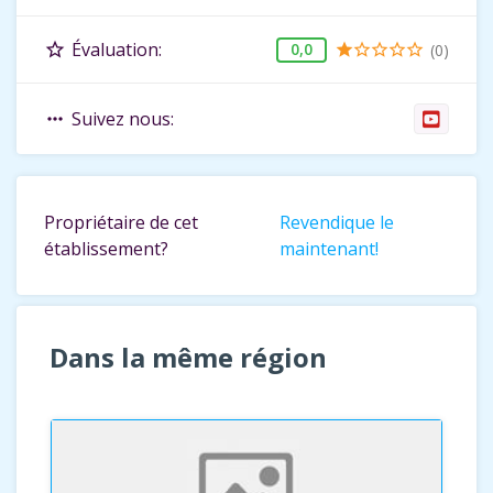
Évaluation:
star_border
0,0
(0)
star
star_border
star_border
star_border
star_border
Suivez nous:
more_horiz
Propriétaire de cet
Revendique le
établissement?
maintenant!
Dans la même région