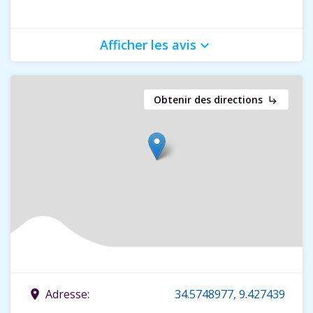
Afficher les avis
keyboard_arrow_down
Obtenir des directions
subdirectory_arrow_right
Adresse:
34.5748977, 9.427439
place