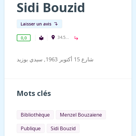
Sidi Bouzid
Laisser un avis
subdirectory_arrow_left
34.5748977, 9.427439
room
0,0
Bibliothèque publique
local_library
subdirectory_arrow_right
شارع 15 أكتوبر 1963, سيدي بوزيد
Mots clés
Bibliothèque
Menzel Bouzaiene
Publique
Sidi Bouzid