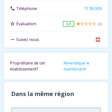
Téléphone:
71782XXX
phone
Évaluation:
star_border
0,0
(0)
star
star_border
star_border
star_border
star_border
Suivez nous:
more_horiz
Propriétaire de cet
Revendique le
établissement?
maintenant!
Dans la même région