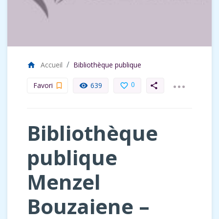
Accueil
Bibliothèque publique
home
...
0
Favori
639
bookmark_border
remove_red_eye
favorite_border
share
Bibliothèque
publique
Menzel
Bouzaiene –