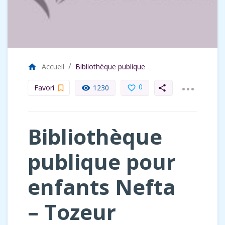
Accueil
Bibliothèque publique
home
...
0
Favori
1230
bookmark_border
remove_red_eye
favorite_border
share
Bibliothèque
publique pour
enfants Nefta
– Tozeur