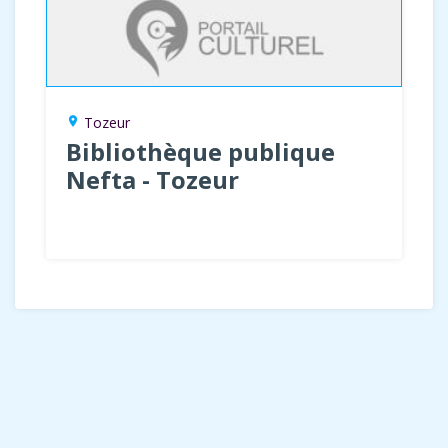
Tozeur
location_on
Bibliothèque publique
Nefta - Tozeur