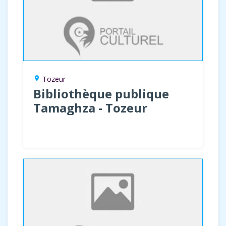
Tozeur
location_on
Bibliothèque publique
Tamaghza - Tozeur