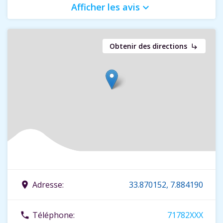
Afficher les avis
keyboard_arrow_down
Obtenir des directions
subdirectory_arrow_right
Adresse:
33.870152, 7.884190
place
Téléphone:
71782XXX
phone