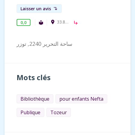
Laisser un avis
subdirectory_arrow_left
33.870152, 7.884190
room
0,0
Bibliothèque publique
local_library
subdirectory_arrow_right
ساحة التحرير 2240, توزر
Mots clés
Bibliothèque
pour enfants Nefta
Publique
Tozeur