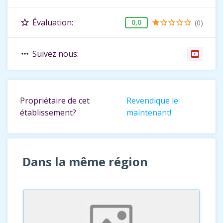
Évaluation:
star_border
0,0
(0)
star
star_border
star_border
star_border
star_border
Suivez nous:
more_horiz
Propriétaire de cet
Revendique le
établissement?
maintenant!
Dans la même région