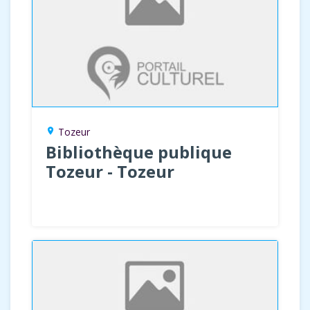
Tozeur
location_on
Bibliothèque publique
Tozeur - Tozeur