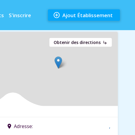
add_circle_outline
ts
S'inscrire
Ajout Établissement
Obtenir des directions
subdirectory_arrow_right
Adresse:
,
place