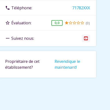
Téléphone:
71782XXX
phone
Évaluation:
star_border
0,0
(0)
star
star_border
star_border
star_border
star_border
Suivez nous:
more_horiz
Propriétaire de cet
Revendique le
établissement?
maintenant!