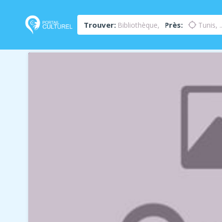
Trouver:
Près:
location_searching