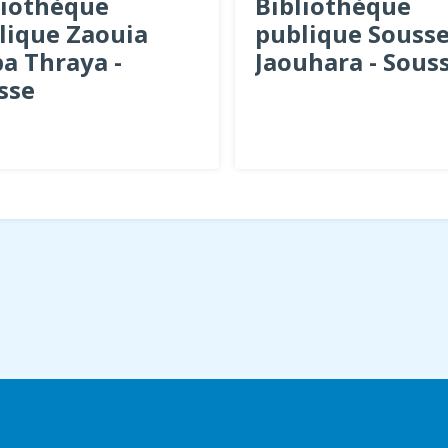
liothèque
Bibliothèque
lique Zaouia
publique Souss
ba Thraya -
Jaouhara - Sous
sse