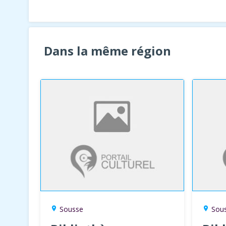
Dans la même région
Sousse
Sou
location_on
location_on