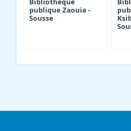
Bibliothèque
Bib
publique Zaouia -
pub
Sousse
Ksi
Sou