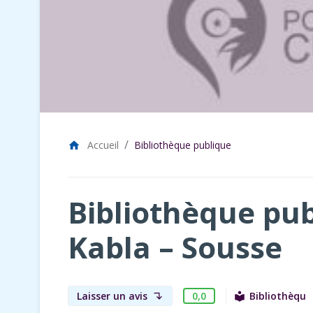
Accueil
Bibliothèque publique
home
Bibliothèque pub
Kabla – Sousse
0,0
Laisser un avis
Bibliothèque
local_library
subdirectory_arrow_left