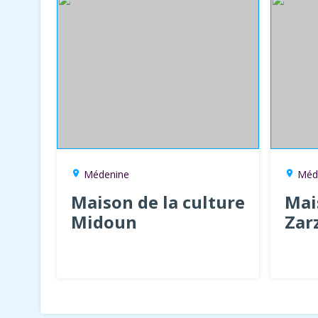
Médenine
Méd
location_on
location_on
Maison de la culture
Mai
Midoun
Zar