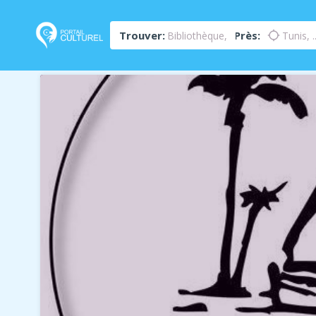
Trouver:
Près:
location_searching