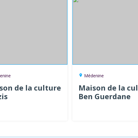
enine
Médenine
location_on
son de la culture
Maison de la cu
zis
Ben Guerdane