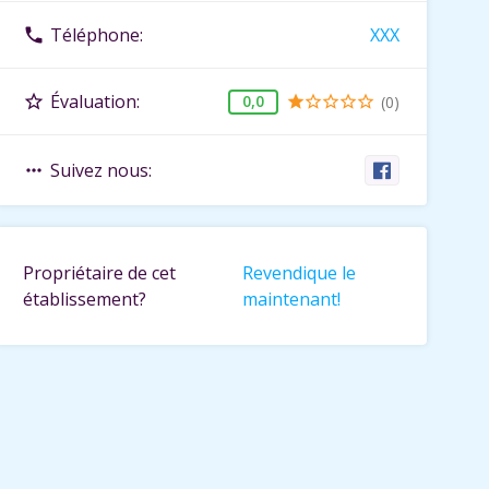
Téléphone:
XXX
phone
Évaluation:
star_border
0,0
(0)
star
star_border
star_border
star_border
star_border
Suivez nous:
more_horiz
Propriétaire de cet
Revendique le
établissement?
maintenant!