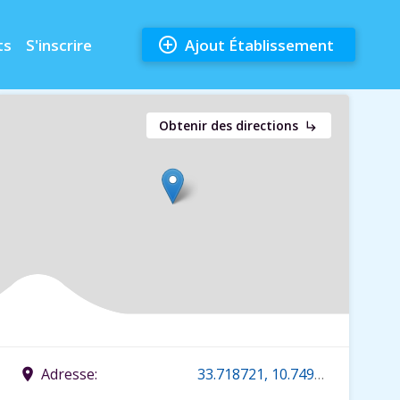
add_circle_outline
ts
S'inscrire
Ajout Établissement
Obtenir des directions
subdirectory_arrow_right
Adresse:
33.718721, 10.749446
place