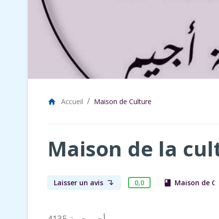
Accueil
Maison de Culture
home
Maison de la cul
0,0
Laisser un avis
Maison de Cu
book
subdirectory_arrow_left
أجيم جربة 4135