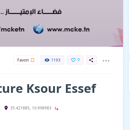
...
0
Favori
1193
bookmark_border
remove_red_eye
favorite_border
share
ture Ksour Essef
35.421885, 10.998983
room
lture
subdirectory_arrow_right