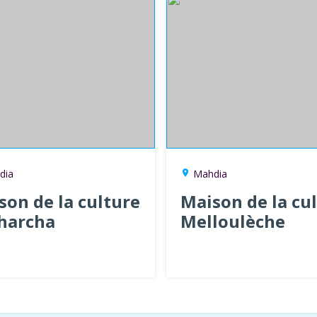
dia
Mahdia
location_on
son de la culture
Maison de la cu
harcha
Melloulèche