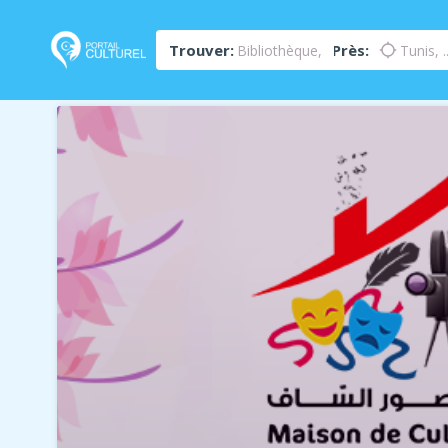
Trouver:
Près:
location_searching