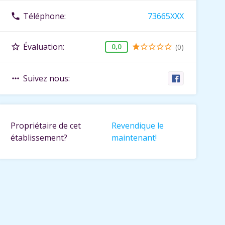
Téléphone:
73665XXX
phone
Évaluation:
star_border
0,0
(0)
star
star_border
star_border
star_border
star_border
Suivez nous:
more_horiz
Propriétaire de cet
Revendique le
établissement?
maintenant!