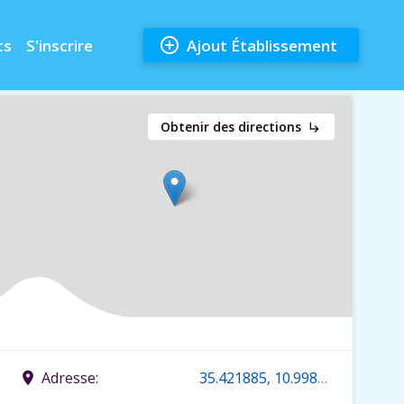
add_circle_outline
ts
S'inscrire
Ajout Établissement
Obtenir des directions
subdirectory_arrow_right
Adresse:
35.421885, 10.998983
place