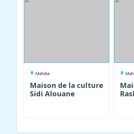
Mahdia
Mah
location_on
location_on
Maison de la culture
Mai
Sidi Alouane
Ras