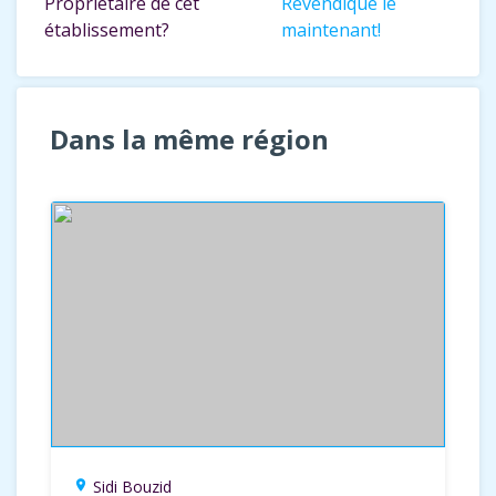
Propriétaire de cet
Revendique le
établissement?
maintenant!
Dans la même région
Sidi Bouzid
location_on