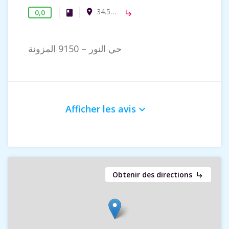
34.58041, 9.84664
room
0,0
Maison de Culture
book
subdirectory_arrow_right
حي النور – 9150 المزونة
Afficher les avis
keyboard_arrow_down
Obtenir des directions
subdirectory_arrow_right