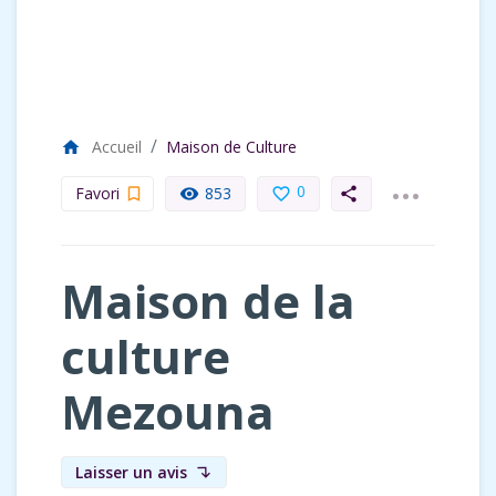
Accueil
Maison de Culture
home
...
0
Favori
853
bookmark_border
remove_red_eye
favorite_border
share
Maison de la
culture
Mezouna
Laisser un avis
subdirectory_arrow_left