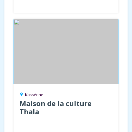
Kassérine
location_on
Maison de la culture
Thala