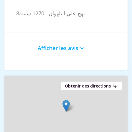
8نهج علي البلهوان ـ 1270 سبيبة
Afficher les avis
keyboard_arrow_down
Obtenir des directions
subdirectory_arrow_right