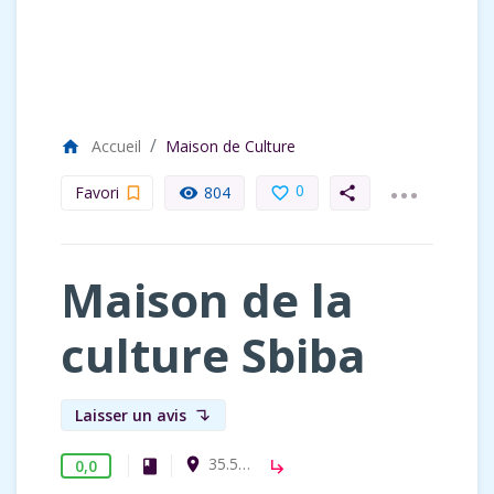
Accueil
Maison de Culture
home
...
0
Favori
804
bookmark_border
remove_red_eye
favorite_border
share
Maison de la
culture Sbiba
Laisser un avis
subdirectory_arrow_left
35.5416747, 9.0728496
room
0,0
Maison de Culture
book
subdirectory_arrow_right