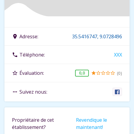
Adresse:
35.5416747, 9.0728496
place
Téléphone:
XXX
phone
Évaluation:
star_border
0,0
(0)
star
star_border
star_border
star_border
star_border
Suivez nous:
more_horiz
Propriétaire de cet
Revendique le
établissement?
maintenant!