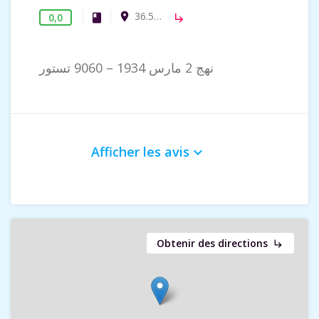
36.55388, 9.44512
room
0,0
Maison de Culture
book
subdirectory_arrow_right
نهج 2 مارس 1934 – 9060 تستور
Afficher les avis
keyboard_arrow_down
Obtenir des directions
subdirectory_arrow_right