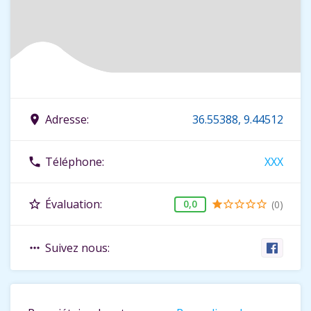
Adresse:
36.55388, 9.44512
place
Téléphone:
XXX
phone
Évaluation:
star_border
0,0
(0)
star
star_border
star_border
star_border
star_border
Suivez nous:
more_horiz