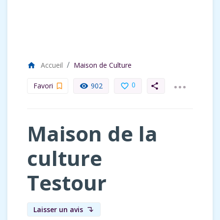
Accueil
Maison de Culture
home
...
0
Favori
902
bookmark_border
remove_red_eye
favorite_border
share
Maison de la
culture
Testour
Laisser un avis
subdirectory_arrow_left