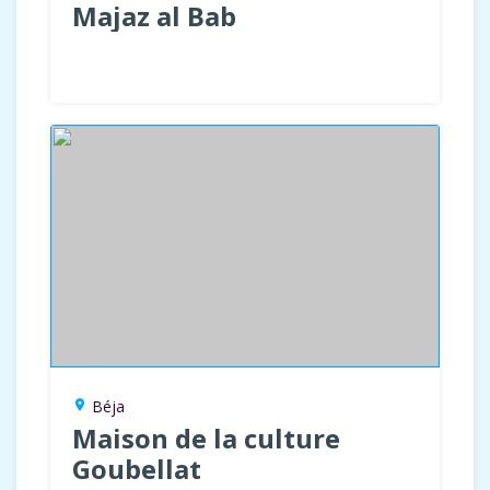
Majaz al Bab
Béja
location_on
Maison de la culture
Goubellat