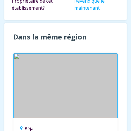
Propriétaire de cet
Revendique le
établissement?
maintenant!
Dans la même région
Béja
location_on